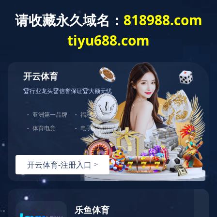
开云（中国）
关于五德
新闻中心
产品中心
产品中心
Product Center
开云（中国）
产品
-
开云体育
提升、输送设备