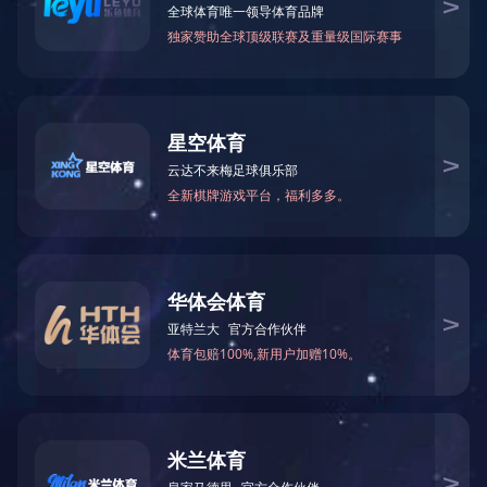
清理设备
粮情监控
钢架平台类
上一篇：
测温系统