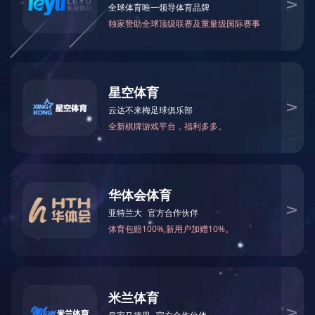
清理设备
粮情监控
钢架平台类
圆筒清理筛
上一篇：
旋振筛