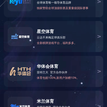
企业资质
业务范围：公司业
企业文化
电、冶金、建材、钢结
提供服务：钢板仓
组织机构
主要产品：50—1
气垫输送机、震动清理
公司位于中原城市
们秉承客户就是上帝、
对五德公司的信赖，欢
厂址
河南·郑州·荥阳建筑机