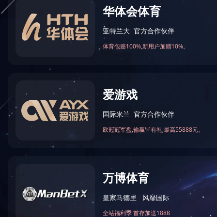
清理设备
粮情监控
钢架平台类